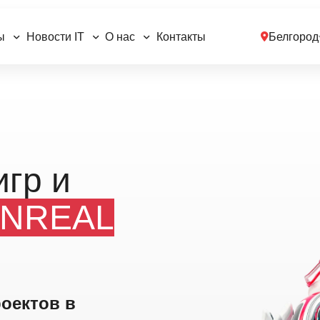
ы
Новости IT
О нас
Контакты
Белгород
игр и
NREAL
оектов в