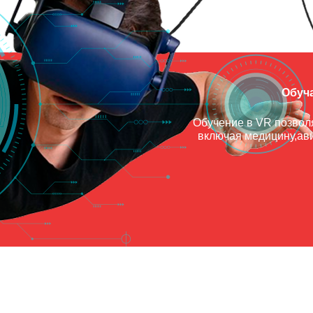
Обуч
Обучение в VR позволя
включая медицину,ав