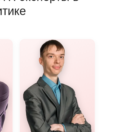
итике