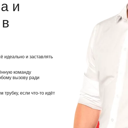
а и
 в
сё идеально и заставлять
ённую команду
любому вызову ради
 трубку, если что-то идёт