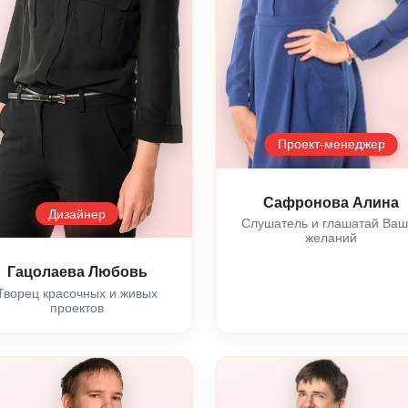
Проект-менеджер
Сафронова Алина
Дизайнер
Слушатель и глашатай Ваш
желаний
Гацолаева Любовь
Творец красочных и живых
проектов