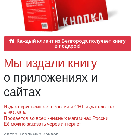
Каждый клиент из Белгорода получает книгу
в подарок!
Мы издали книгу
о приложениях и
сайтах
Издаёт крупнейшее в России и СНГ
издательство
«ЭКСМО»
.
Продаётся
во всех книжных магазинах России.
Её можно заказать через интернет.
Автор Владимир Кривов