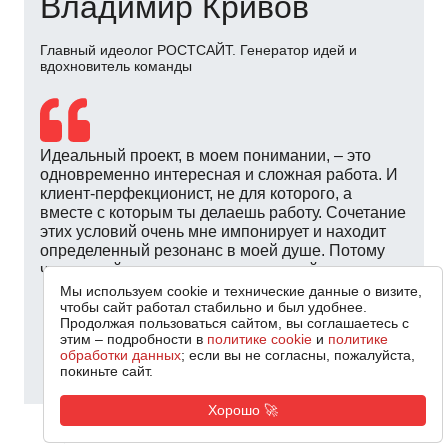
Александр Кривов
Наставник молодых специалистов
У сайта множество составляющих. С первого
взгляда сложно понять, что визитная карточка
Вашей компании – это результат совместной
работы многих специалистов. РОСТСАЙТ
старается не только удовлетворить пожелания
клиентов, но и сделать свою работу
максимально качественно, как если бы мы
делали ее для себя.
Мы используем cookie и технические данные о визите,
чтобы сайт работал стабильно и был удобнее.
Продолжая пользоваться сайтом, вы соглашаетесь с
этим – подробности в
политике cookie
и
политике
обработки данных
; если вы не согласны, пожалуйста,
покиньте сайт.
Хорошо 🚀